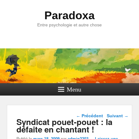
Paradoxa
Entre psychologie et autre chose
Menu
Navigation dans les
←
Précédent
Suivant
→
Syndicat pouet-pouet : la
articles
défaite en chantant !
Publié le
mars 18, 2009
par
admin2203
—
Laissez une