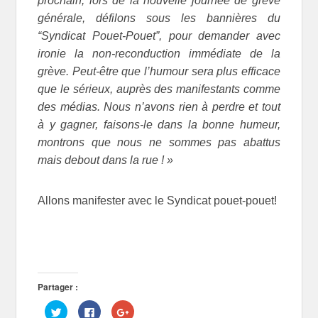
prochain, lors de la nouvelle journée de grève
générale, défilons sous les bannières du
“Syndicat Pouet-Pouet”, pour demander avec
ironie la non-reconduction immédiate de la
grève. Peut-être que l’humour sera plus efficace
que le sérieux, auprès des manifestants comme
des médias. Nous n’avons rien à perdre et tout
à y gagner, faisons-le dans la bonne humeur,
montrons que nous ne sommes pas abattus
mais debout dans la rue ! »
Allons manifester avec le Syndicat pouet-pouet!
Partager :
C
C
C
l
l
l