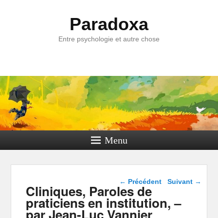
Paradoxa
Entre psychologie et autre chose
Menu
Navigation dans les
←
Précédent
Suivant
→
Cliniques, Paroles de
articles
praticiens en institution, –
par Jean-Luc Vannier