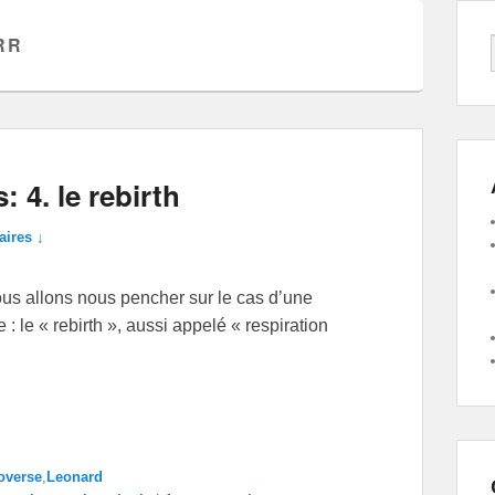
RR
 4. le rebirth
ires ↓
ous allons nous pencher sur le cas d’une
 le « rebirth », aussi appelé « respiration
overse
,
Leonard