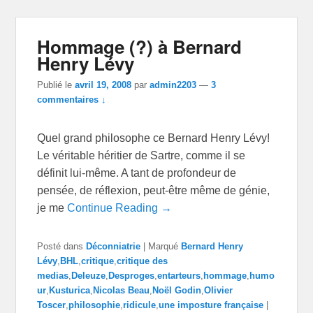
Hommage (?) à Bernard
Henry Lévy
Publié le
avril 19, 2008
par
admin2203
—
3
commentaires ↓
Quel grand philosophe ce Bernard Henry Lévy!
Le véritable héritier de Sartre, comme il se
définit lui-même. A tant de profondeur de
pensée, de réflexion, peut-être même de génie,
je me
Continue Reading →
Posté dans
Déconniatrie
|
Marqué
Bernard Henry
Lévy
,
BHL
,
critique
,
critique des
medias
,
Deleuze
,
Desproges
,
entarteurs
,
hommage
,
humo
ur
,
Kusturica
,
Nicolas Beau
,
Noël Godin
,
Olivier
Toscer
,
philosophie
,
ridicule
,
une imposture française
|