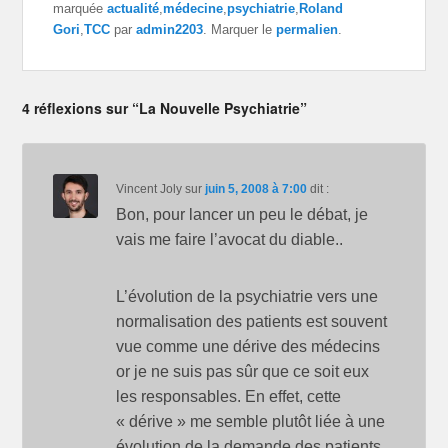
marquée
actualité
,
médecine
,
psychiatrie
,
Roland
s
s
s
u
u
u
Gori
,
TCC
par
admin2203
. Marquer le
permalien
.
r
r
r
T
F
G
w
a
o
i
c
o
t
e
g
t
b
l
4 réflexions sur “La Nouvelle Psychiatrie”
e
o
e
r
o
+
(
k
(
o
(
o
u
o
u
v
u
v
r
v
r
Vincent Joly
sur
juin 5, 2008 à 7:00
dit :
e
r
e
d
e
d
Bon, pour lancer un peu le débat, je
a
d
a
n
a
n
s
n
s
vais me faire l’avocat du diable..
u
s
u
n
u
n
e
n
e
n
e
n
L’évolution de la psychiatrie vers une
o
n
o
u
o
u
normalisation des patients est souvent
v
u
v
e
v
e
vue comme une dérive des médecins
l
e
l
l
l
l
e
l
e
or je ne suis pas sûr que ce soit eux
f
e
f
e
f
e
les responsables. En effet, cette
n
e
n
ê
n
ê
« dérive » me semble plutôt liée à une
t
ê
t
r
t
r
évolution de la demande des patients.