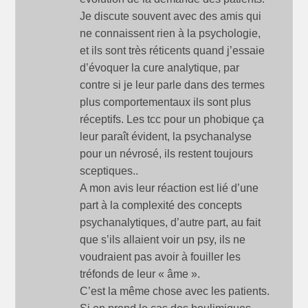
e
r
e
)
e
)
Je discute souvent avec des amis qui
)
ne connaissent rien à la psychologie,
et ils sont très réticents quand j’essaie
d’évoquer la cure analytique, par
contre si je leur parle dans des termes
plus comportementaux ils sont plus
réceptifs. Les tcc pour un phobique ça
leur paraît évident, la psychanalyse
pour un névrosé, ils restent toujours
sceptiques..
A mon avis leur réaction est lié d’une
part à la complexité des concepts
psychanalytiques, d’autre part, au fait
que s’ils allaient voir un psy, ils ne
voudraient pas avoir à fouiller les
tréfonds de leur « âme ».
C’est la même chose avec les patients.