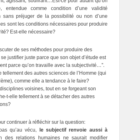
ant, agissant, souffrant…Est-ce pour autant qu’on
ité, entendue comme condition d’une validité
n sans préjuger de la possibilité ou non d’une
es sont les conditions nécessaires pour produire
rité? Est-elle nécessaire?
iscuter de ses méthodes pour produire des
 se justifier juste parce que son objet d’étude est
érent parce qu’on travaille avec la subjectivité…”.
elle tellement des autres sciences de l’Homme (qui
lème), comme elle a tendance à le faire?
disciplines voisines, tout en se forgeant son
-t-elle tellement à se détacher des autres
ions?
r continuer à réfléchir sur la question:
 pas qu’au vécu,
le subjectif renvoie aussi à
n des relations humaines ne saurait modifier