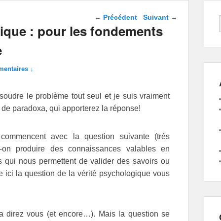
Navigation dans les
←
Précédent
Suivant
→
articles
tique : pour les fondements
e
entaires ↓
ésoudre le problème tout seul et je suis vraiment
 de paradoxa, qui apporterez la réponse!
 commencent avec la question suivante (très
ut-on produire des connaissances valables en
es qui nous permettent de valider des savoirs ou
ici la question de la vérité psychologique vous
a direz vous (et encore…). Mais la question se