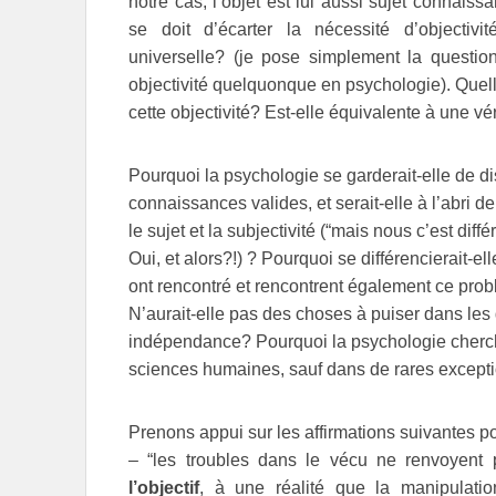
notre cas, l’objet est lui aussi sujet connaiss
se doit d’écarter la nécessité d’objectiv
universelle? (je pose simplement la questio
objectivité quelquonque en psychologie). Quell
cette objectivité? Est-elle équivalente à une vé
Pourquoi la psychologie se garderait-elle de d
connaissances valides, et serait-elle à l’abri de
le sujet et la subjectivité (“mais nous c’est diff
Oui, et alors?!) ? Pourquoi se différencierait-
ont rencontré et rencontrent également ce prob
N’aurait-elle pas des choses à puiser dans les 
indépendance? Pourquoi la psychologie cherche
sciences humaines, sauf dans de rares except
Prenons appui sur les affirmations suivantes pou
– “les troubles dans le vécu ne renvoyent
l’objectif
, à une réalité que la manipulatio