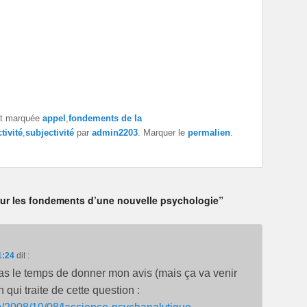
t marquée
appel
,
fondements de la
tivité
,
subjectivité
par
admin2203
. Marquer le
permalien
.
 pour les fondements d’une nouvelle psychologie”
1:24
dit :
pas le temps de donner mon avis (mais ça va venir
n qui traite de cette question :