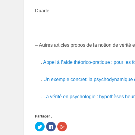
Duarte.
– Autres articles propos de la notion de vérité 
.
Appel à l’aide théorico-pratique : pour le
.
Un exemple concret: la psychodynamique d
.
La vérité en psychologie : hypothèses heu
Partager :
C
C
C
l
l
l
i
i
i