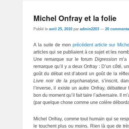
Michel Onfray et la folie
Publié le
avril 25, 2010
par
admin2203
—
20 commentai
A la suite de mon
précédent article sur Miche
articles qui se publiaient à ce sujet et les no
Une remarque sur le forum
Digression
m’a p
remarque qu’il y a deux Onfray : D’un côté, un 
goût du débat est d’abord un goût de la réfle
Livre noir de la psychanalyse
, s’inscrit, d
l’inverse, il existe un autre Onfray, débatteu
bon du moment qu’il fait taire l’adversaire. Il 
(par quelque chose comme une colère déborda
Michel Onfray, comme tout humain qui se respe
le touchent plus ou moins. Rien là que de très