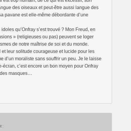
 est trop humain, de ce qui est excessif, son
langue des oiseaux et peut-être aussi langue des
 sa pavane est elle-même débordante d’une
es idoles qu’Onfray s’est trouvé ? Mon Freud, en
llusions » (religieuses ou pas) peuvent se loger
smes de notre maîtrise de soi et du monde.
 et leur solitude courageuse et lucide pour les
e d’un moraliste sans souffrir un peu. Je le laisse
hie-écran, c’est encore un bon moyen pour Onfray
ela des masques…
t :