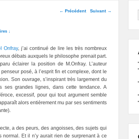
Navigation dans les
←
Précédent
Suivant
→
articles
res ↓
l Onfray
, j’ai continué de lire les très nombreux
mbreux débats auxquels le philosophe prenait part.
aru éclairer la position de M.Onfray. L’auteur
penseur posé, à l’esprit fin et complexe, dont le
xion. Son ouvrage, s’inspirant très largement du
ans ses grandes lignes, dans cette tendance. A
r féroce, excessif, pour qui tout argument semble
m’apparaît alors entièrement mu par ses sentiments
nte).
cte, a des peurs, des angoisses, des sujets qui
 normal. Et il n’y aurait rien de surprenant à ce