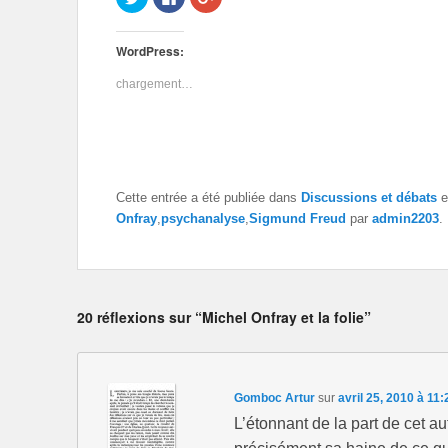
l
l
l
i
i
i
q
q
q
u
u
u
WordPress:
e
e
e
z
z
z
p
p
p
chargement…
o
o
o
u
u
u
r
r
r
p
p
p
a
a
a
r
r
r
t
t
t
a
a
a
g
g
g
e
e
e
Cette entrée a été publiée dans
Discussions et débats
e
r
r
r
Onfray
,
psychanalyse
,
Sigmund Freud
par
admin2203
.
s
s
s
u
u
u
r
r
r
T
F
G
w
a
o
i
c
o
t
e
g
t
b
l
20 réflexions sur “Michel Onfray et la folie”
e
o
e
r
o
+
(
k
(
o
(
o
u
o
u
v
u
v
r
v
r
Gomboc Artur
sur
avril 25, 2010 à 11
e
r
e
d
e
d
L’étonnant de la part de cet au
a
d
a
n
a
n