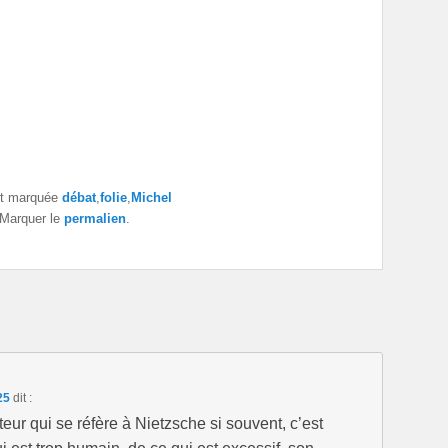
t marquée
débat
,
folie
,
Michel
 Marquer le
permalien
.
:25
dit :
teur qui se réfère à Nietzsche si souvent, c’est