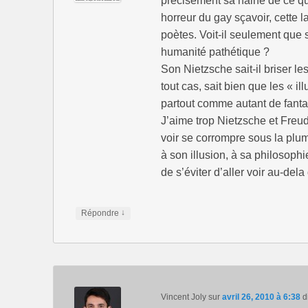
précisément sa haine de ce qui
s
n
s
u
s
u
n
u
n
horreur du gay sçavoir, cette 
e
n
e
n
e
n
poètes. Voit-il seulement que
o
n
o
u
o
u
humanité pathétique ?
v
u
v
e
v
e
Son Nietzsche sait-il briser l
l
e
l
l
l
l
tout cas, sait bien que les « i
e
l
e
f
e
f
partout comme autant de fanta
e
f
e
n
e
n
J’aime trop Nietzsche et Freud
ê
n
ê
t
ê
t
voir se corrompre sous la plum
r
t
r
e
r
e
à son illusion, à sa philosop
)
e
)
)
de s’éviter d’aller voir au-d
↓
Répondre
Vincent Joly
sur
avril 26, 2010 à 6:38
di