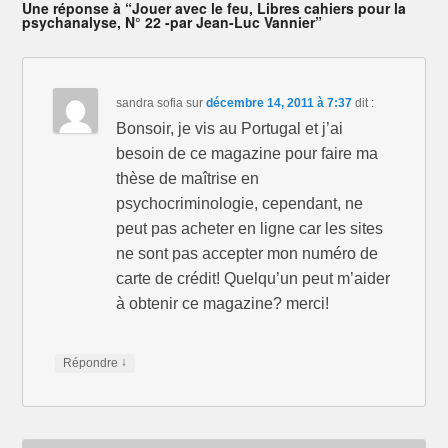
Une réponse à “Jouer avec le feu, Libres cahiers pour la
(
k
(
psychanalyse, N° 22 -par Jean-Luc Vannier”
o
(
o
u
o
u
v
u
v
r
v
r
e
r
e
d
e
d
a
d
a
sandra sofia
sur
décembre 14, 2011 à 7:37
dit :
n
a
n
s
n
s
Bonsoir, je vis au Portugal et j’ai
u
s
u
n
u
n
besoin de ce magazine pour faire ma
e
n
e
n
e
n
o
n
o
thèse de maîtrise en
u
o
u
v
u
v
psychocriminologie, cependant, ne
e
v
e
l
e
l
peut pas acheter en ligne car les sites
l
l
l
e
l
e
ne sont pas accepter mon numéro de
f
e
f
e
f
e
carte de crédit! Quelqu’un peut m’aider
n
e
n
ê
n
ê
à obtenir ce magazine? merci!
t
ê
t
r
t
r
e
r
e
)
e
)
)
↓
Répondre