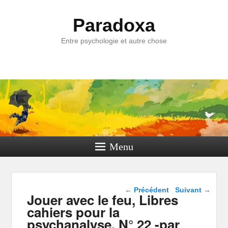
Paradoxa
Entre psychologie et autre chose
Menu
Navigation dans les
←
Précédent
Suivant
→
Jouer avec le feu, Libres
articles
cahiers pour la
psychanalyse, N° 22 -par