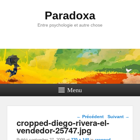
Paradoxa
Entre psychologie et autre chose
Menu
Navigation dans les
← Précédent
Suivant →
cropped-diego-rivera-el-
images
vendedor-25747.jpg
Publié
septembre 27, 2009
at
770 × 140
in
cropped-