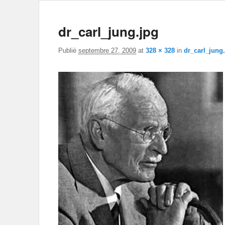
dr_carl_jung.jpg
Publié
septembre 27, 2009
at
328 × 328
in
dr_carl_jung