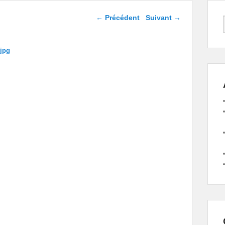
Navigation dans les
← Précédent
Suivant →
images
.jpg