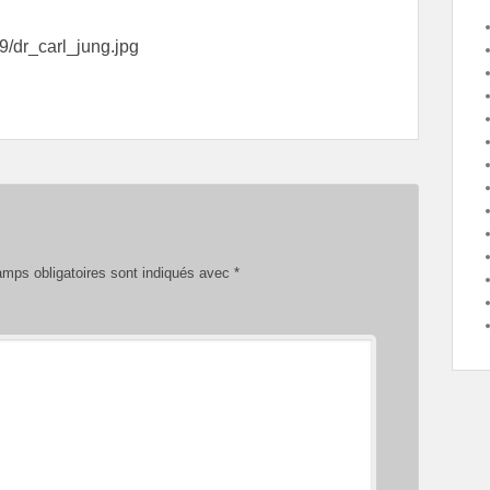
9/dr_carl_jung.jpg
mps obligatoires sont indiqués avec
*