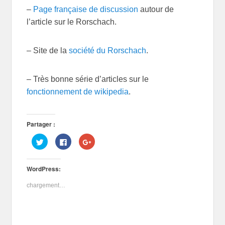
–
Page française de discussion
autour de
l’article sur le Rorschach.
– Site de la
société du Rorschach
.
– Très bonne série d’articles sur le
fonctionnement de wikipedia
.
Partager :
C
C
C
l
l
l
i
i
i
q
q
q
u
u
u
WordPress:
e
e
e
z
z
z
p
p
p
chargement…
o
o
o
u
u
u
r
r
r
p
p
p
a
a
a
r
r
r
t
t
t