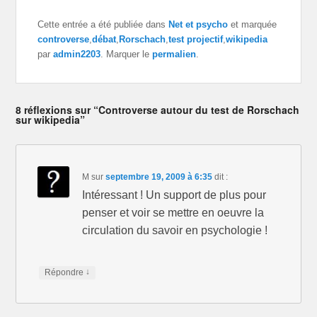
a
a
a
g
g
g
e
e
e
Cette entrée a été publiée dans
Net et psycho
et marquée
r
r
r
controverse
,
débat
,
Rorschach
,
test projectif
,
wikipedia
s
s
s
u
u
u
par
admin2203
. Marquer le
permalien
.
r
r
r
T
F
G
w
a
o
i
c
o
t
e
g
t
b
l
8 réflexions sur “Controverse autour du test de Rorschach
e
o
e
r
o
+
sur wikipedia”
(
k
(
o
(
o
u
o
u
v
u
v
r
v
r
e
r
e
d
e
d
M
sur
septembre 19, 2009 à 6:35
dit :
a
d
a
n
a
n
Intéressant ! Un support de plus pour
s
n
s
u
s
u
penser et voir se mettre en oeuvre la
n
u
n
e
n
e
circulation du savoir en psychologie !
n
e
n
o
n
o
u
o
u
v
u
v
e
v
e
↓
Répondre
l
e
l
l
l
l
e
l
e
f
e
f
e
f
e