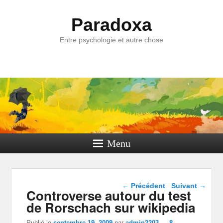
Paradoxa
Entre psychologie et autre chose
Menu
Navigation dans les
←
Précédent
Suivant
→
Controverse autour du test
articles
de Rorschach sur wikipedia
Publié le
septembre 19, 2009
par
admin2203
—
8