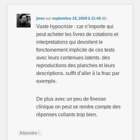
n
e
n
ê
n
ê
t
ê
t
r
t
r
e
r
e
jisee
sur
septembre 19, 2009 à 11:40
dit :
)
e
)
)
Vaste hypocrisie : car n’importe qui
peut acheter les livres de cotations et
interpretations qui devoilent le
fonctoinement implicite de ces tests
avec leurs contenues latents. des
reproductions des planches et leurs
descriptions. suffit d’aller à la fnac par
exemple.
De plus avec un peu de finesse
clinique on peut se rendre compte des
réponses collants trop bien.
↓
Répondre