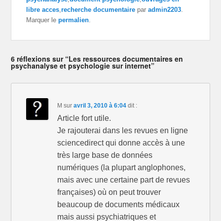
g
g
g
e
e
e
libre acces
,
recherche documentaire
par
admin2203
.
r
r
r
Marquer le
permalien
.
s
s
s
u
u
u
r
r
r
T
F
G
w
a
o
i
c
o
t
e
g
6 réflexions sur “Les ressources documentaires en
t
b
l
psychanalyse et psychologie sur internet”
e
o
e
r
o
+
(
k
(
o
(
o
u
o
u
v
u
v
r
v
r
M
sur
avril 3, 2010 à 6:04
dit :
e
r
e
d
e
d
Article fort utile.
a
d
a
n
a
n
Je rajouterai dans les revues en ligne
s
n
s
u
s
u
sciencedirect qui donne accès à une
n
u
n
e
n
e
très large base de données
n
e
n
o
n
o
numériques (la plupart anglophones,
u
o
u
v
u
v
mais avec une certaine part de revues
e
v
e
l
e
l
françaises) où on peut trouver
l
l
l
e
l
e
f
e
f
beaucoup de documents médicaux
e
f
e
n
e
n
mais aussi psychiatriques et