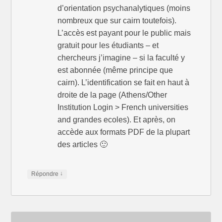
ê
n
ê
t
ê
t
d’orientation psychanalytiques (moins
r
t
r
e
r
e
nombreux que sur cairn toutefois).
)
e
)
)
L’accès est payant pour le public mais
gratuit pour les étudiants – et
chercheurs j’imagine – si la faculté y
est abonnée (même principe que
cairn). L’identification se fait en haut à
droite de la page (Athens/Other
Institution Login > French universities
and grandes ecoles). Et après, on
accède aux formats PDF de la plupart
des articles 🙂
↓
Répondre