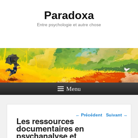
Paradoxa
Entre psychologie et autre chose
Menu
Navigation dans les
←
Précédent
Suivant
→
Les ressources
articles
documentaires en
psychanalyse et