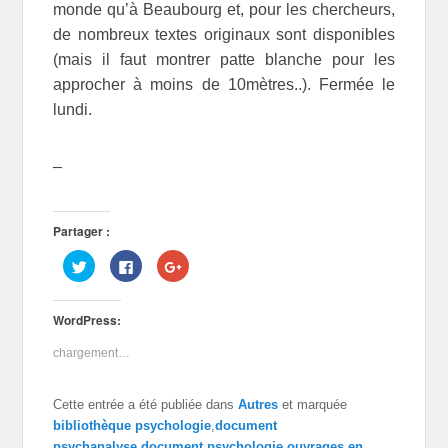
monde qu’à Beaubourg et, pour les chercheurs,
de nombreux textes originaux sont disponibles
(mais il faut montrer patte blanche pour les
approcher à moins de 10mètres..). Fermée le
lundi.
–
Partager :
C
C
C
l
l
l
i
i
i
q
q
q
u
u
u
WordPress:
e
e
e
z
z
z
p
p
p
chargement…
o
o
o
u
u
u
r
r
r
p
p
p
Cette entrée a été publiée dans
Autres
et marquée
a
a
a
r
r
r
bibliothèque psychologie
,
document
t
t
t
a
a
a
psychanalyse
,
document psychologie
,
ouvrages en