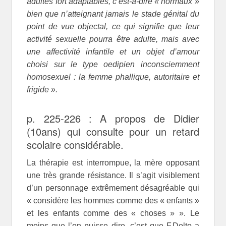
adultes fort adaptables, c’est-à-dire « normaux »
bien que n’atteignant jamais le stade génital du
point de vue objectal, ce qui signifie que leur
activité sexuelle pourra être adulte, mais avec
une affectivité infantile et un objet d’amour
choisi sur le type oedipien inconsciemment
homosexuel : la femme phallique, autoritaire et
frigide ».
p. 225-226 : A propos de Didier
(10ans) qui consulte pour un retard
scolaire considérable.
La thérapie est interrompue, la mère opposant
une très grande résistance. Il s’agit visiblement
d’un personnage extrêmement désagréable qui
« considère les hommes comme des « enfants »
et les enfants comme des « choses » ». Le
moins que l’on puisse dire, c’est que F.Dolto a