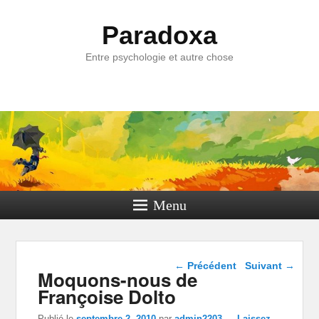
Paradoxa
Entre psychologie et autre chose
Menu
Navigation dans les
←
Précédent
Suivant
→
Moquons-nous de
articles
Françoise Dolto
Publié le
septembre 2, 2010
par
admin2203
—
Laissez