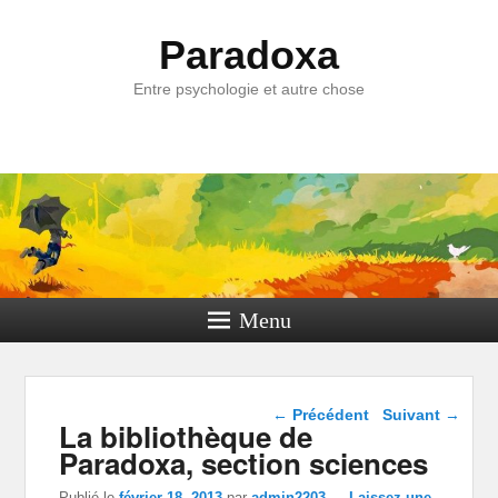
Paradoxa
Entre psychologie et autre chose
Menu
Navigation dans les
←
Précédent
Suivant
→
La bibliothèque de
articles
Paradoxa, section sciences
Publié le
février 18, 2013
par
admin2203
—
Laissez une