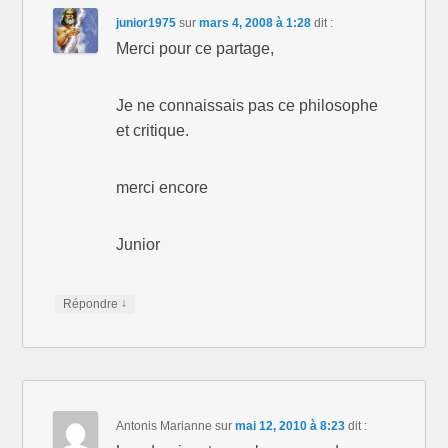
a
d
a
n
a
n
junior1975
sur
mars 4, 2008 à 1:28
dit :
s
n
s
u
s
u
Merci pour ce partage,
n
u
n
e
n
e
n
e
n
o
n
o
u
o
u
Je ne connaissais pas ce philosophe
v
u
v
e
v
e
et critique.
l
e
l
l
l
l
e
l
e
f
e
f
e
f
e
merci encore
n
e
n
ê
n
ê
t
ê
t
r
t
r
Junior
e
r
e
)
e
)
)
↓
Répondre
Antonis Marianne
sur
mai 12, 2010 à 8:23
dit :