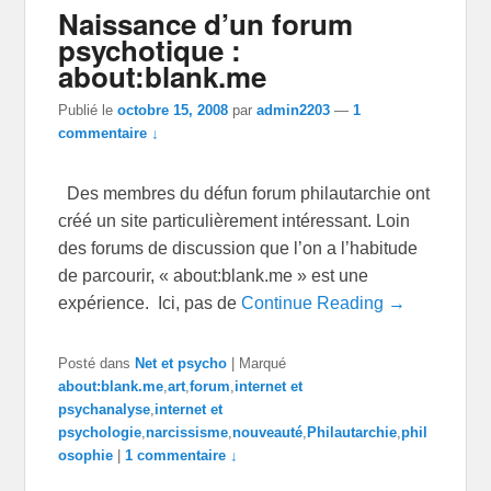
Naissance d’un forum
psychotique :
about:blank.me
Publié le
octobre 15, 2008
par
admin2203
—
1
commentaire ↓
Des membres du défun forum philautarchie ont
créé un site particulièrement intéressant. Loin
des forums de discussion que l’on a l’habitude
de parcourir, « about:blank.me » est une
expérience. Ici, pas de
Continue Reading →
Posté dans
Net et psycho
|
Marqué
about:blank.me
,
art
,
forum
,
internet et
psychanalyse
,
internet et
psychologie
,
narcissisme
,
nouveauté
,
Philautarchie
,
phil
osophie
|
1 commentaire ↓