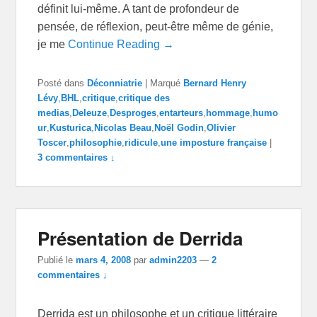
définit lui-même. A tant de profondeur de
pensée, de réflexion, peut-être même de génie,
je me
Continue Reading →
Posté dans
Déconniatrie
|
Marqué
Bernard Henry
Lévy
,
BHL
,
critique
,
critique des
medias
,
Deleuze
,
Desproges
,
entarteurs
,
hommage
,
humo
ur
,
Kusturica
,
Nicolas Beau
,
Noël Godin
,
Olivier
Toscer
,
philosophie
,
ridicule
,
une imposture française
|
3 commentaires ↓
Présentation de Derrida
Publié le
mars 4, 2008
par
admin2203
—
2
commentaires ↓
Derrida est un philosophe et un critique littéraire