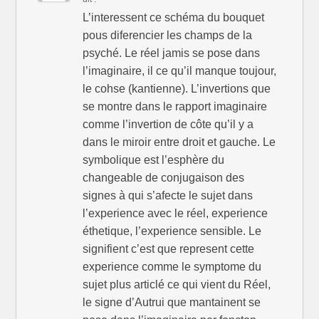
s
n
s
u
s
u
L’interessent ce schéma du bouquet
n
u
n
e
n
e
pous diferencier les champs de la
n
e
n
o
n
o
u
o
u
psyché. Le réel jamis se pose dans
v
u
v
e
v
e
l’imaginaire, il ce qu’il manque toujour,
l
e
l
l
l
l
le cohse (kantienne). L’invertions que
e
l
e
f
e
f
se montre dans le rapport imaginaire
e
f
e
n
e
n
comme l’invertion de côte qu’il y a
ê
n
ê
t
ê
t
dans le miroir entre droit et gauche. Le
r
t
r
e
r
e
symbolique est l’esphère du
)
e
)
)
changeable de conjugaison des
signes à qui s’afecte le sujet dans
l’experience avec le réel, experience
éthetique, l’experience sensible. Le
signifient c’est que represent cette
experience comme le symptome du
sujet plus articlé ce qui vient du Réel,
le signe d’Autrui que mantainent se