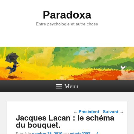
Paradoxa
Entre psychologie et autre chose
Menu
Navigation dans les
←
Précédent
Suivant
→
Jacques Lacan : le schéma
articles
du bouquet.
Publié le
octobre 28, 2010
par
admin2203
—
4