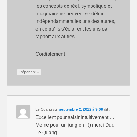
les concepts de réel, symbolique et
imaginaire ne peuvent se définir
indépendamment les uns des autres,
en ce qu’ils s’éclairent les uns par
rapport aux autres.
Cordialement
↓
Répondre
Le Quang
sur
septembre 2, 2012 à 9:08
dit :
Excellent pour saisir intuitivement …
Meme pour un jungien : )) merci Duc
Le Quang