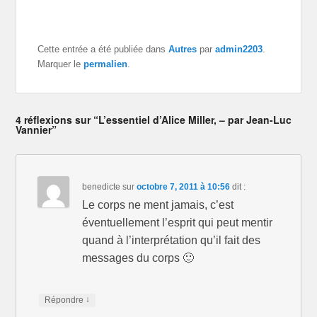
a
a
a
r
r
r
t
t
t
a
a
a
g
g
g
e
e
e
Cette entrée a été publiée dans
Autres
par
admin2203
.
r
r
r
Marquer le
permalien
.
s
s
s
u
u
u
r
r
r
T
F
G
w
a
o
i
c
o
t
e
g
4 réflexions sur “L’essentiel d’Alice Miller, – par Jean-Luc
t
b
l
Vannier”
e
o
e
r
o
+
(
k
(
o
(
o
u
o
u
v
u
v
r
v
r
benedicte
sur
octobre 7, 2011 à 10:56
dit :
e
r
e
d
e
d
Le corps ne ment jamais, c’est
a
d
a
n
a
n
éventuellement l’esprit qui peut mentir
s
n
s
u
s
u
quand à l’interprétation qu’il fait des
n
u
n
e
n
e
messages du corps 🙂
n
e
n
o
n
o
u
o
u
v
u
v
e
v
e
↓
Répondre
l
e
l
l
l
l