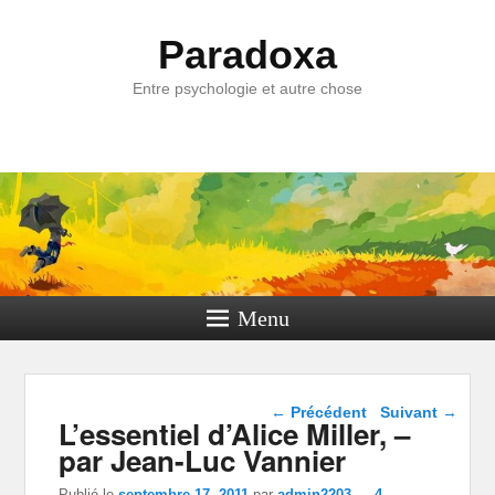
Paradoxa
Entre psychologie et autre chose
Menu
Navigation dans les
←
Précédent
Suivant
→
L’essentiel d’Alice Miller, –
articles
par Jean-Luc Vannier
Publié le
septembre 17, 2011
par
admin2203
—
4