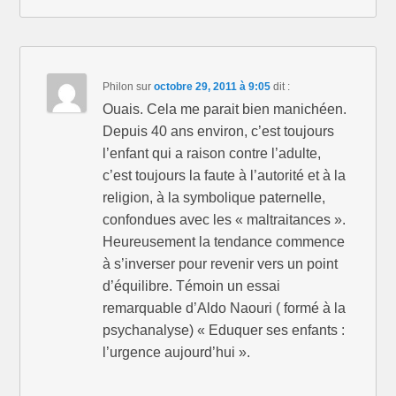
e
l
e
f
e
f
e
f
e
n
e
n
ê
n
ê
t
ê
t
r
t
r
e
r
e
Philon
sur
octobre 29, 2011 à 9:05
dit :
)
e
)
)
Ouais. Cela me parait bien manichéen.
Depuis 40 ans environ, c’est toujours
l’enfant qui a raison contre l’adulte,
c’est toujours la faute à l’autorité et à la
religion, à la symbolique paternelle,
confondues avec les « maltraitances ».
Heureusement la tendance commence
à s’inverser pour revenir vers un point
d’équilibre. Témoin un essai
remarquable d’Aldo Naouri ( formé à la
psychanalyse) « Eduquer ses enfants :
l’urgence aujourd’hui ».