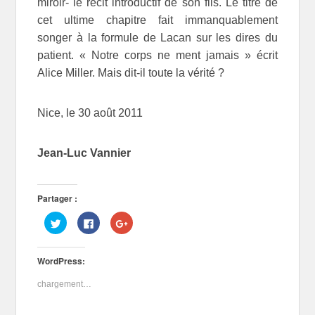
miroir- le récit introductif de son fils. Le titre de
cet ultime chapitre fait immanquablement
songer à la formule de Lacan sur les dires du
patient. « Notre corps ne ment jamais » écrit
Alice Miller. Mais dit-il toute la vérité ?
Nice, le 30 août 2011
Jean-Luc Vannier
Partager :
C
C
C
l
l
l
i
i
i
q
q
q
u
u
u
WordPress:
e
e
e
z
z
z
p
p
p
chargement…
o
o
o
u
u
u
r
r
r
p
p
p