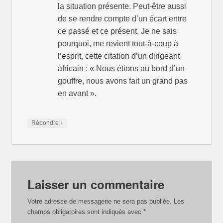
e
n
e
la situation présente. Peut-être aussi
n
e
n
o
n
o
de se rendre compte d’un écart entre
u
o
u
v
u
v
ce passé et ce présent. Je ne sais
e
v
e
l
e
l
pourquoi, me revient tout-à-coup à
l
l
l
e
l
e
l’esprit, cette citation d’un dirigeant
f
e
f
e
f
e
n
e
n
africain : « Nous étions au bord d’un
ê
n
ê
t
ê
t
gouffre, nous avons fait un grand pas
r
t
r
e
r
e
en avant ».
)
e
)
)
↓
Répondre
Laisser un commentaire
Votre adresse de messagerie ne sera pas publiée.
Les
champs obligatoires sont indiqués avec
*