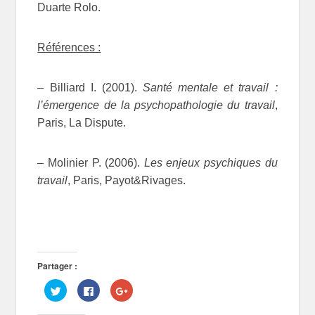
Duarte Rolo.
Références :
– Billiard I. (2001).
Santé mentale et travail :
l’émergence de la psychopathologie du travail
,
Paris, La Dispute.
– Molinier P. (2006).
Les enjeux psychiques du
travail
, Paris, Payot&Rivages.
Partager :
C
C
C
l
l
l
i
i
i
q
q
q