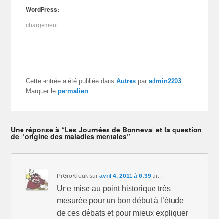
u
u
u
WordPress:
e
e
e
z
z
z
p
p
p
chargement…
o
o
o
u
u
u
r
r
r
p
p
p
a
a
a
r
r
r
t
t
t
a
a
a
g
g
g
e
e
e
Cette entrée a été publiée dans
Autres
par
admin2203
.
r
r
r
Marquer le
permalien
.
s
s
s
u
u
u
r
r
r
T
F
G
w
a
o
i
c
o
t
e
g
Une réponse à “Les Journées de Bonneval et la question
t
b
l
de l’origine des maladies mentales”
e
o
e
r
o
+
(
k
(
o
(
o
u
o
u
v
u
v
r
v
r
PrGroKrouk
sur
avril 4, 2011 à 6:39
dit :
e
r
e
d
e
d
Une mise au point historique très
a
d
a
n
a
n
mesurée pour un bon début à l’étude
s
n
s
u
s
u
de ces débats et pour mieux expliquer
n
u
n