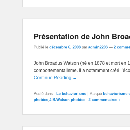
Présentation de John Bro
Publié le
décembre 6, 2008
par
admin2203
—
2 commen
John Broadus Watson (né en 1878 et mort en 19
comportementalisme. Il a notamment créé l’éc
Continue Reading →
Posté dans
- Le behaviorisme
|
Marqué
behaviorisme
,
phobies
,
J.B.Watson
,
phobies
|
2 commentaires ↓