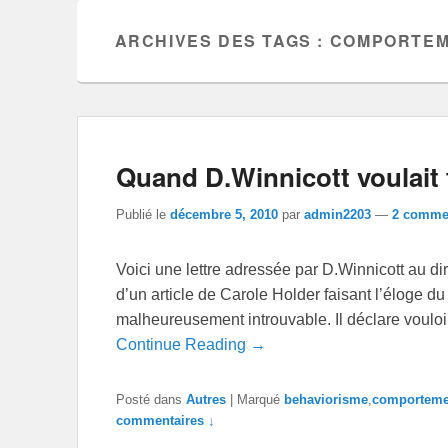
ARCHIVES DES TAGS :
COMPORTEM
Quand D.Winnicott voulait
Publié le
décembre 5, 2010
par
admin2203
—
2 commen
Voici une lettre adressée par D.Winnicott au d
d’un article de Carole Holder faisant l’éloge 
malheureusement introuvable. Il déclare vouloir 
Continue Reading →
Posté dans
Autres
|
Marqué
behaviorisme
,
comporteme
commentaires ↓