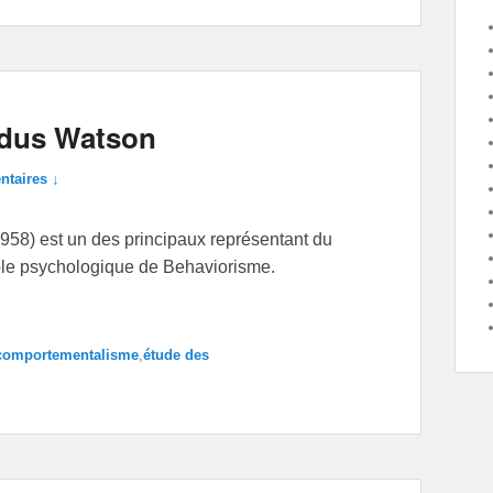
adus Watson
taires ↓
58) est un des principaux représentant du
ole psychologique de Behaviorisme.
comportementalisme
,
étude des